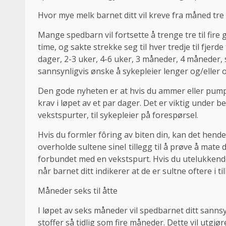
Hvor mye melk barnet ditt vil kreve fra måned tre 
Mange spedbarn vil fortsette å trenge tre til fire g
time, og sakte strekke seg til hver tredje til fjer
dager, 2-3 uker, 4-6 uker, 3 måneder, 4 måneder, s
sannsynligvis ønske å sykepleier lenger og/eller o
Den gode nyheten er at hvis du ammer eller pumpe
krav i løpet av et par dager. Det er viktig under
vekstspurter, til sykepleier på forespørsel.
Hvis du formler fôring av biten din, kan det hend
overholde sultene sineI tillegg til å prøve å mate 
forbundet med en vekstspurt. Hvis du utelukkende
når barnet ditt indikerer at de er sultne oftere i t
Måneder seks til åtte
I løpet av seks måneder vil spedbarnet ditt sannsy
stoffer så tidlig som fire måneder. Dette vil utg