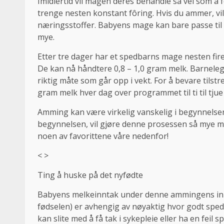
Imidlertid vil magen deres behandle så vel som å 
trenge nesten konstant fôring. Hvis du ammer, vil 
næringsstoffer. Babyens mage kan bare passe til 
mye.
Etter tre dager har et spedbarns mage nesten fire
De kan nå håndtere 0,8 – 1,0 gram melk. Barnelege
riktig måte som går opp i vekt. For å bevare tilstre
gram melk hver dag over programmet til ti til tjue
Amming kan være virkelig vanskelig i begynnelse
begynnelsen, vil gjøre denne prosessen så mye m
noen av favorittene våre nedenfor!
< >
Ting å huske på det nyfødte
Babyens melkeinntak under denne ammingens initi
fødselen) er avhengig av nøyaktig hvor godt spedba
kan slite med å få tak i sykepleie eller ha en feil