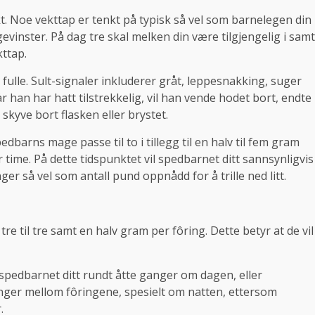
kt. Noe vekttap er tenkt på typisk så vel som barnelegen din
 gevinster. På dag tre skal melken din være tilgjengelig i samt
ttap.
 fulle. Sult-signaler inkluderer gråt, leppesnakking, suger
r han har hatt tilstrekkelig, vil han vende hodet bort, endte
skyve bort flasken eller brystet.
dbarns mage passe til to i tillegg til en halv til fem gram
 time. På dette tidspunktet vil spedbarnet ditt sannsynligvis
ger så vel som antall pund oppnådd for å trille ned litt.
e til tre samt en halv gram per fôring. Dette betyr at de vil
r spedbarnet ditt rundt åtte ganger om dagen, eller
enger mellom fôringene, spesielt om natten, ettersom
.