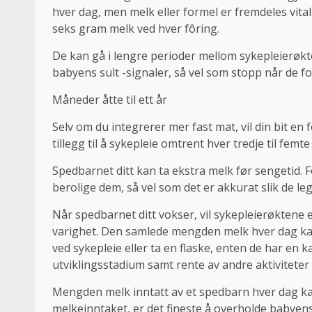
hver dag, men melk eller formel er fremdeles vital
seks gram melk ved hver fôring.
De kan gå i lengre perioder mellom sykepleierøkte
babyens sult -signaler, så vel som stopp når de for
Måneder åtte til ett år
Selv om du integrerer mer fast mat, vil din bit en 
tillegg til å sykepleie omtrent hver tredje til femte
Spedbarnet ditt kan ta ekstra melk før sengetid.
berolige dem, så vel som det er akkurat slik de leg
Når spedbarnet ditt vokser, vil sykepleierøktene
varighet. Den samlede mengden melk hver dag kan 
ved sykepleie eller ta en flaske, enten de har en k
utviklingsstadium samt rente av andre aktiviteter i
Mengden melk inntatt av et spedbarn hver dag kan 
melkeinntaket, er det fineste å overholde babyens