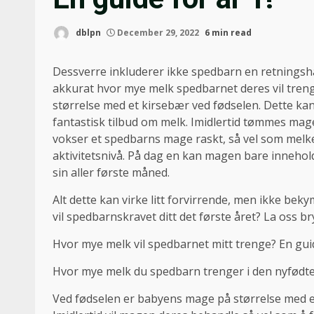
dblpn
December 29, 2022
6 min read
Dessverre inkluderer ikke spedbarn en retningsh
akkurat hvor mye melk spedbarnet deres vil treng
størrelse med et kirsebær ved fødselen. Dette kan s
fantastisk tilbud om melk. Imidlertid tømmes mag
vokser et spedbarns mage raskt, så vel som melk
aktivitetsnivå. På dag en kan magen bare innehold
sin aller første måned.
Alt dette kan virke litt forvirrende, men ikke beky
vil spedbarnskravet ditt det første året? La oss br
Hvor mye melk vil spedbarnet mitt trenge? En guid
Hvor mye melk du spedbarn trenger i den nyfødt
Ved fødselen er babyens mage på størrelse med e