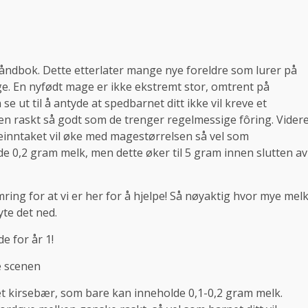
åndbok. Dette etterlater mange nye foreldre som lurer på
e. En nyfødt mage er ikke ekstremt stor, omtrent på
e ut til å antyde at spedbarnet ditt ikke vil kreve et
en raskt så godt som de trenger regelmessige fôring. Vider
einntaket vil øke med magestørrelsen så vel som
e 0,2 gram melk, men dette øker til 5 gram innen slutten av
mring for at vi er her for å hjelpe! Så nøyaktig hvor mye mel
yte det ned.
e for år 1!
e scenen
t kirsebær, som bare kan inneholde 0,1-0,2 gram melk.