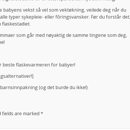
ne babyens vekst så vel som vektøkning, veilede deg når du
alle typer sykepleie- eller fôringsvansker. Før du forstår det
 flaskestadiet.
mammaer som går med nøyaktig de samme tingene som deg,
pe!
r beste flaskevarmeren for babyer!
salternativer!]
barnsinnpakning (og det burde du ikke!)
 fields are marked
*