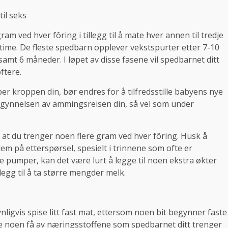
til seks
ram ved hver fôring i tillegg til å mate hver annen til tredje
de time. De fleste spedbarn opplever vekstspurter etter 7-10
amt 6 måneder. I løpet av disse fasene vil spedbarnet ditt
ftere.
r kroppen din, bør endres for å tilfredsstille babyens nye
 begynnelsen av ammingsreisen din, så vel som under
e at du trenger noen flere gram ved hver fôring. Husk å
dem på etterspørsel, spesielt i trinnene som ofte er
 pumper, kan det være lurt å legge til noen ekstra økter
illegg til å ta større mengder melk.
nligvis spise litt fast mat, ettersom noen bit begynner faste
jøre noen få av næringsstoffene som spedbarnet ditt trenger