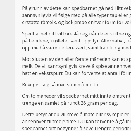
På grunn av dette kan spedbarnet gå ned i litt ve
sannsynligvis vil følge med på alle typer tap eller
erstatte råmelk, og bekjempe enhver form for vek
Spedbarnet ditt vil foreslå deg når de er sultne og
på hendene, krøllete, samt oppstyr. Alternativt, nå
opp med å være uinteressert, samt kan til og med 
Mot slutten av den aller første måneden kan et spe
melk. De vil sannsynligvis kreve å spise annenhver
hatt en vekstspurt. Du kan forvente at antall fôrin
Beveger seg så mye som måned to
Om to måneder vil spedbarnet mitt innta omtrent tr
trenge en samlet på rundt 26 gram per dag.
Dette betyr at du vil kreve å mate eller sykepleie
annenhver til tredje time. Du kan forvente å gå l
spedbarnet ditt begynner å sove i lengre perioder