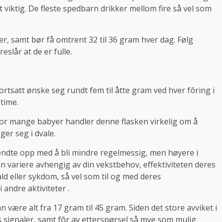
t viktig. De fleste spedbarn drikker mellom fire så vel som
r, samt bør få omtrent 32 til 36 gram hver dag. Følg
eslår at de er fulle.
fortsatt ønske seg rundt fem til åtte gram ved hver fôring i
 time.
 For mange babyer handler denne flasken virkelig om å
ger seg i dvale.
 endte opp med å bli mindre regelmessig, men høyere i
variere avhengig av din vekstbehov, effektiviteten deres
ald eller sykdom, så vel som til og med deres
 andre aktiviteter .
være alt fra 17 gram til 45 gram. Siden det store avviket i
 signaler, samt fôr av etterspørsel så mye som mulig.