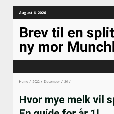
Skip
August 6, 2026
to
content
Brev til en spli
ny mor Munch
Home
2022
December
29
Hvor mye melk vil s
En guide for år 1!