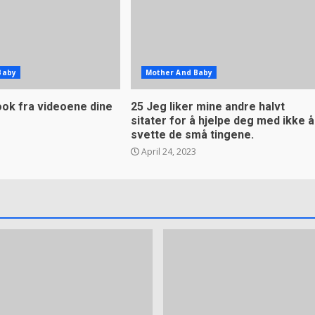
Baby
Mother And Baby
ook fra videoene dine
25 Jeg liker mine andre halvt
sitater for å hjelpe deg med ikke å
svette de små tingene.
April 24, 2023