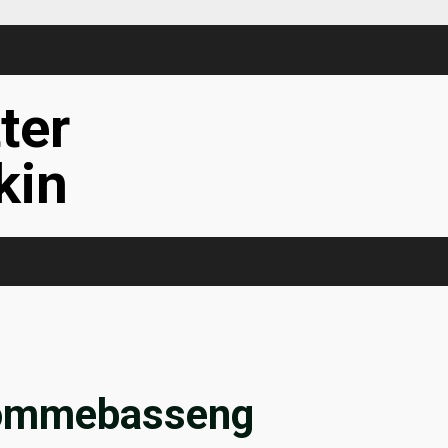
tter
kin
svømmebasseng