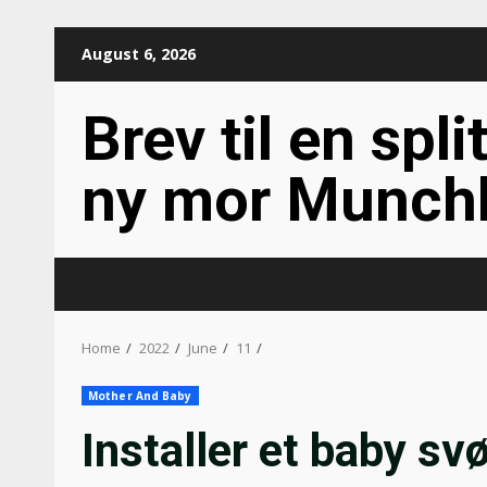
Skip
August 6, 2026
to
content
Brev til en spli
ny mor Munch
Home
2022
June
11
Mother And Baby
Installer et baby 