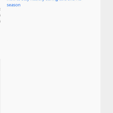
season
:
s
s