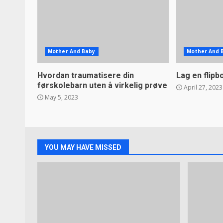
Mother And Baby
Mother And 
Hvordan traumatisere din
Lag en flipb
førskolebarn uten å virkelig prøve
April 27, 2023
May 5, 2023
YOU MAY HAVE MISSED