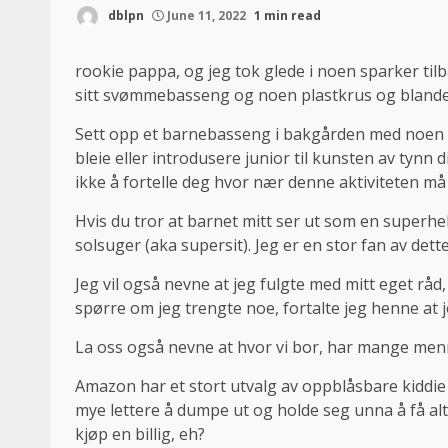
dblpn
June 11, 2022
1 min read
rookie pappa, og jeg tok glede i noen sparker tilb
sitt svømmebasseng og noen plastkrus og blandesk
Sett opp et barnebasseng i bakgården med noen f
bleie eller introdusere junior til kunsten av tynn d
ikke å fortelle deg hvor nær denne aktiviteten må
Hvis du tror at barnet mitt ser ut som en superhelt
solsuger (aka supersit). Jeg er en stor fan av dett
Jeg vil også nevne at jeg fulgte med mitt eget rå
spørre om jeg trengte noe, fortalte jeg henne at 
La oss også nevne at hvor vi bor, har mange men
Amazon har et stort utvalg av oppblåsbare kiddie
mye lettere å dumpe ut og holde seg unna å få al
kjøp en billig, eh?