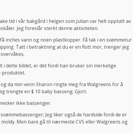
ake tid i vår bakgård i helgen som Julian var helt opptatt av
åler. Jeg foreslår sterkt denne aktiviteten.
å inches vann og noen plastkopper. Få tak i en svømmetur
ipping. Tatt i betraktning at du er en flott mor, trenger jeg
 overvåkes.
 i dette bildet, er det fordi han bruker sin merkelige
e produktet.
d, og da min venn Sharon ringte meg fra Walgreens for å
jeg trengte en $ 10 baby basseng. Gjort.
nesker ikke bassenger.
 svømmebassenger; Jeg liker også de hardside fordi de er
t moldy. Men bare gå til nærmeste CVS eller Walgreens og