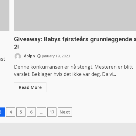
Giveaway: Babys førsteårs grunnleggende 
2!
dblpn
January 19, 2023
sst
Denne konkurransen er nå stengt. Mesteren er blitt
varslet. Beklager hvis det ikke var deg. Da vi...
Read More
3
4
5
6
…
17
Next