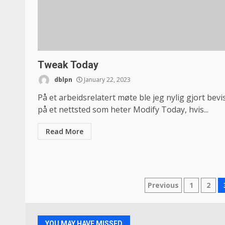
Tweak Today
dblpn
January 22, 2023
På et arbeidsrelatert møte ble jeg nylig gjort bevi
på et nettsted som heter Modify Today, hvis...
Read More
Posts
Previous
1
2
navigation
YOU MAY HAVE MISSED