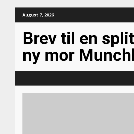
Skip
August 7, 2026
to
content
Brev til en spli
ny mor Munch