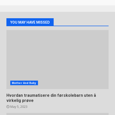
YOU MAY HAVE MISSED
Mother And Baby
Hvordan traumatisere din førskolebarn uten å
virkelig prøve
May 5, 2023