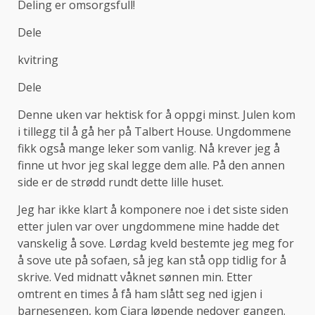
Deling er omsorgsfull!
Dele
kvitring
Dele
Denne uken var hektisk for å oppgi minst. Julen kom
i tillegg til å gå her på Talbert House. Ungdommene
fikk også mange leker som vanlig. Nå krever jeg å
finne ut hvor jeg skal legge dem alle. På den annen
side er de strødd rundt dette lille huset.
Jeg har ikke klart å komponere noe i det siste siden
etter julen var over ungdommene mine hadde det
vanskelig å sove. Lørdag kveld bestemte jeg meg for
å sove ute på sofaen, så jeg kan stå opp tidlig for å
skrive. Ved midnatt våknet sønnen min. Etter
omtrent en times å få ham slått seg ned igjen i
barnesengen, kom Ciara løpende nedover gangen.