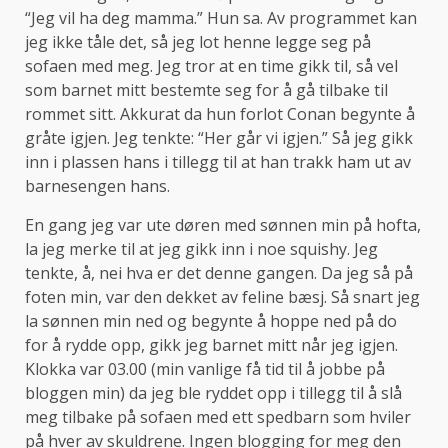
“Jeg vil ha deg mamma.” Hun sa. Av programmet kan
jeg ikke tåle det, så jeg lot henne legge seg på
sofaen med meg. Jeg tror at en time gikk til, så vel
som barnet mitt bestemte seg for å gå tilbake til
rommet sitt. Akkurat da hun forlot Conan begynte å
gråte igjen. Jeg tenkte: “Her går vi igjen.” Så jeg gikk
inn i plassen hans i tillegg til at han trakk ham ut av
barnesengen hans.
En gang jeg var ute døren med sønnen min på hofta,
la jeg merke til at jeg gikk inn i noe squishy. Jeg
tenkte, å, nei hva er det denne gangen. Da jeg så på
foten min, var den dekket av feline bæsj. Så snart jeg
la sønnen min ned og begynte å hoppe ned på do
for å rydde opp, gikk jeg barnet mitt når jeg igjen.
Klokka var 03.00 (min vanlige få tid til å jobbe på
bloggen min) da jeg ble ryddet opp i tillegg til å slå
meg tilbake på sofaen med ett spedbarn som hviler
på hver av skuldrene. Ingen blogging for meg den