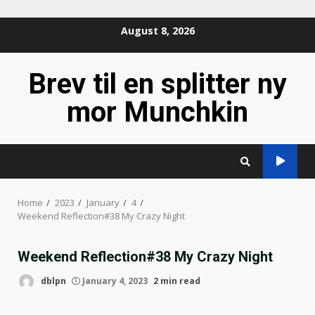
Skip
August 8, 2026
to
content
Brev til en splitter ny
mor Munchkin
Home
2023
January
4
Weekend Reflection#38 My Crazy Night
Weekend Reflection#38 My Crazy Night
dblpn
January 4, 2023
2 min read